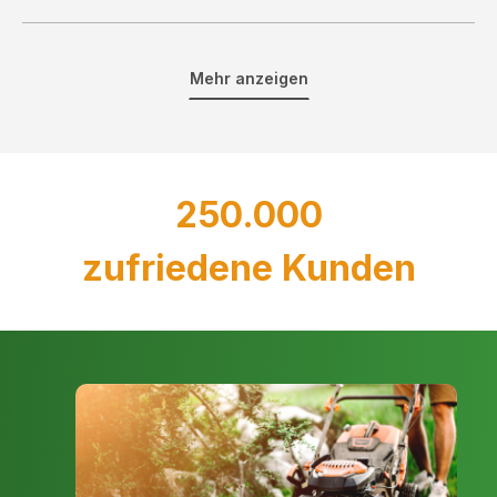
Arbeitssicherheit und die Notwendigkeit regelmäßiger
Wartung und Pflege haben die Entwicklung und Nutzung von
Beleuchtungseinrichtungen maßgeblich beeinflusst.
Mehr anzeigen
Akku-Technologie: Kabellose
Freiheit
Die Akku-Technologie hat die Mobilität und Flexibilität von
250.000
Lampen und Leuchten revolutioniert. Mit leistungsfähigen und
langlebigen Batterien ausgestattet, ermöglichen sie eine
zufriedene Kunden
unkomplizierte und effiziente Beleuchtung ohne störende
Kabel.
Vorteile
Mobilität: Ideal für den Einsatz an Orten ohne direkte
Stromquelle.
Umweltfreundlich: Wiederaufladbare Batterien
reduzieren den Bedarf an Einwegbatterien.
Neueste Entwicklungen