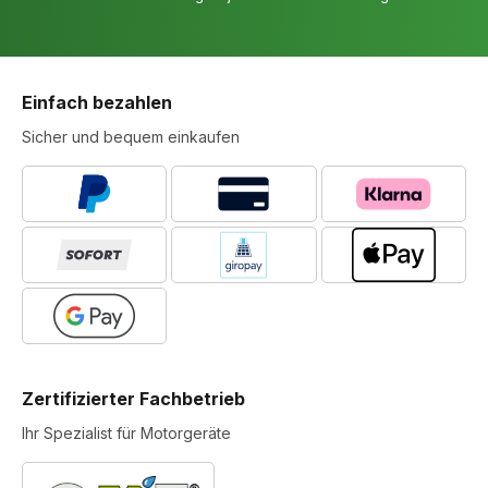
Anpassungsfähigkeit
Dimmbare Leuchten: Ermöglichen die Anpassung der
Helligkeit an spezifische Bedürfnisse.
Einfach bezahlen
Arbeitssicherheit: Licht im Fokus
Sicher und bequem einkaufen
Eine adäquate Beleuchtung ist ein zentraler Bestandteil der
Arbeitssicherheit, besonders in Industrie und Handwerk.
Sicherheitsaspekte
Vermeidung von Unfällen: Gute Sichtverhältnisse
reduzieren das Risiko von Arbeitsunfällen.
Gesundheitsschutz: Schutz der Augen vor
Überanstrengung und Blendung.
Spezialleuchten
Zertifizierter Fachbetrieb
Notfallbeleuchtung: Wichtig für die Sicherheit bei
Ihr Spezialist für Motorgeräte
Stromausfällen.
Robuste Bauweise: Widerstandsfähigkeit gegen Staub,