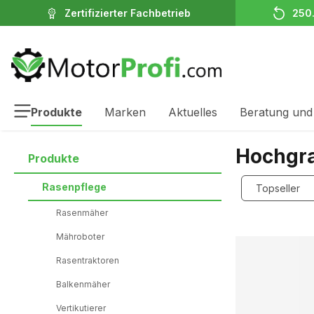
Zertifizierter Fachbetrieb
250
inhalt springen
Produkte
Marken
Aktuelles
Beratung und
Hochgr
Produkte
Rasenpflege
Rasenmäher
Mähroboter
Rasentraktoren
Balkenmäher
Vertikutierer