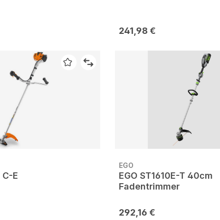
241,98 €
EGO
 C-E
EGO ST1610E-T 40cm
Fadentrimmer
292,16 €