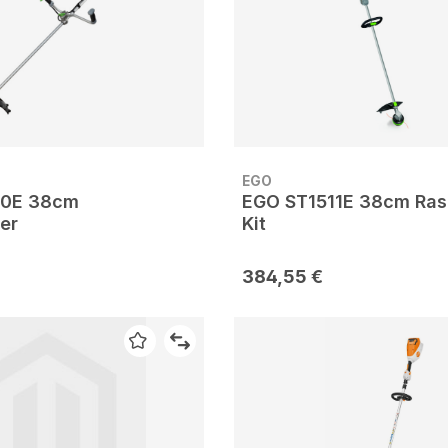
EGO
0E 38cm
EGO ST1511E 38cm Ras
er
Kit
384,55 €