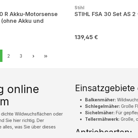
Stihl
20 R Akku-Motorsense
STIHL FSA 30 Set AS 2 
 (ohne Akku und
139,45 €
2
3
 online
Einsatzgebiete
om
Balkenmäher:
Wildwuchs
Schlegelmäher:
Große F
Sichelmäher:
Für gepfleg
, dichte Wildwuchsflächen oder
Tellermähwerk:
Große, o
 Sie hier richtig. Der
e alles, was Sie über dieses
Antriebsarten: