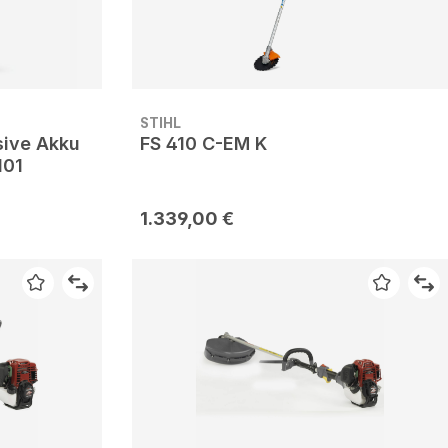
STIHL
sive Akku
FS 410 C-EM K
101
1.339,00 €