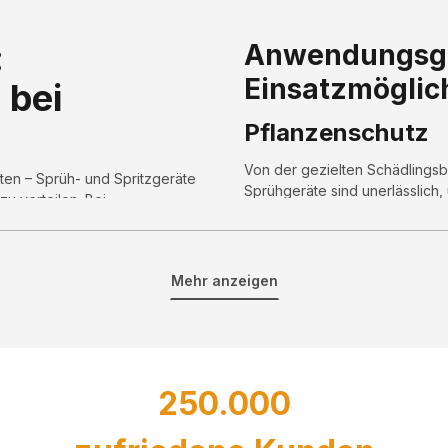
:
Anwendungsge
Einsatzmöglic
 bei
Pflanzenschutz
Von der gezielten Schädlings
ten – Sprüh- und Spritzgeräte
Sprühgeräte sind unerlässlich,
zu verteilen. Bei
Werkzeuge bereit, die Ihnen
Düngung
Durch die feine Verteilung der
eräten
Mehr anzeigen
Pflanzen optimal versorgt wer
Reinigung und De
 kleinere Flächen und kurze
Besonders in städtischen Gebi
en gezielt mit Wasser oder
250.000
Reinigung oder Desinfektion e
Warum Sie sich