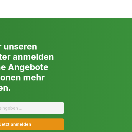
i.com entscheiden sollten
ert auf Qualität und Zuverlässigkeit. Unsere ausgewählte
n Bedarf das passende Gerät. Mit erstklassigem Service und
ir Ihnen bei der Auswahl des idealen Sprüh- oder Spritzgeräts
r unseren
ährte Qualität und Leistung von MotorProfi.com. Durchstöbern
 Sie das passende Gerät für Ihre Anforderungen. Mit uns gelingt
ter anmelden
ne Angebote
ionen mehr
en.
Jetzt anmelden