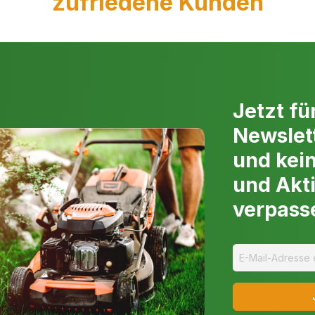
zufriedene Kunden
von MotorProf
usgestattet, ermöglichen
Bei MotorProfi.com legen wir W
von Flüssigkeiten. Sie eignen
Produktpalette bietet für jede
en.
kompetenter Beratung stehen w
zur Seite.
Jetzt fü
Verlassen Sie sich auf die bew
erei sind motorisierte
Sie unser Sortiment und wählen
önnen große Flächen in kurzer
Newslet
jedes Projekt!
und kei
und Akt
verpass