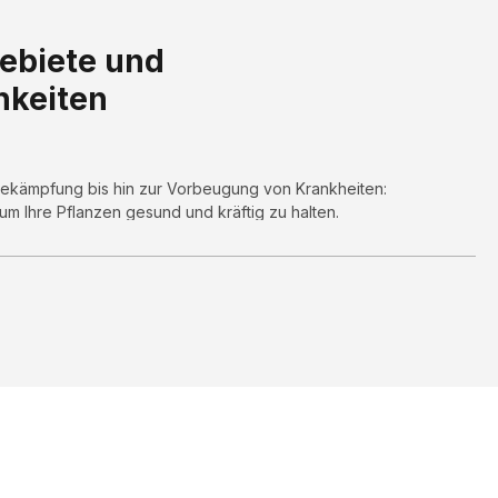
biete und
hkeiten
bekämpfung bis hin zur Vorbeugung von Krankheiten:
 um Ihre Pflanzen gesund und kräftig zu halten.
 Nährstofflösungen gewährleisten Spritzgeräte, dass Ihre
den.
sinfektion
eten oder auf öffentlichen Flächen können Spritzgeräte zur
ingesetzt werden.
 für Sprüh- und Spritzgeräte