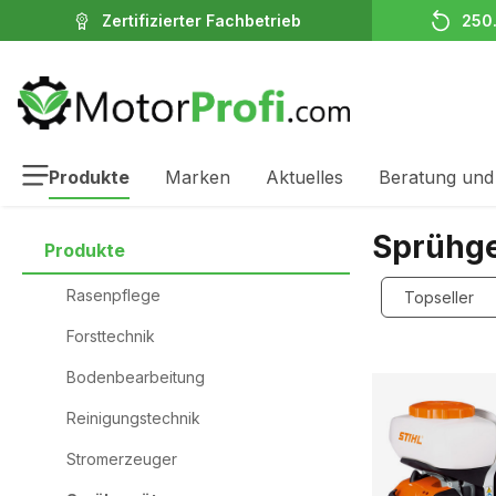
Zertifizierter Fachbetrieb
250
inhalt springen
Produkte
Marken
Aktuelles
Beratung und
Sprühge
Produkte
Rasenpflege
Forsttechnik
Bodenbearbeitung
Reinigungstechnik
Stromerzeuger