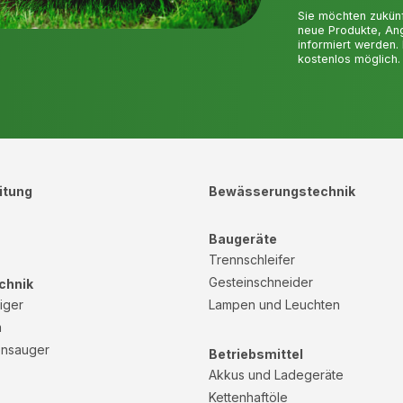
Sie möchten zukün
neue Produkte, An
informiert werden.
kostenlos möglich.
itung
Bewässerungstechnik
Baugeräte
Trennschleifer
Gesteinschneider
chnik
iger
Lampen und Leuchten
n
ensauger
Betriebsmittel
Akkus und Ladegeräte
Kettenhaftöle