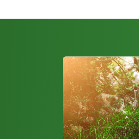
Drucksprühgeräte
Mit einem größeren Fassungsvermögen und einem Drucksystem a
diese Geräte eine kontinuierliche und gleichmäßige Ausbringung 
sich besonders für größere Flächen und intensivere Anwendung
Motorisierte Spritzgeräte
Für den professionellen Einsatz in Landwirtschaft oder Großgärtn
Spritzgeräte die erste Wahl. Sie bieten hohe Kapazitäten und k
Zeit effizient behandeln.