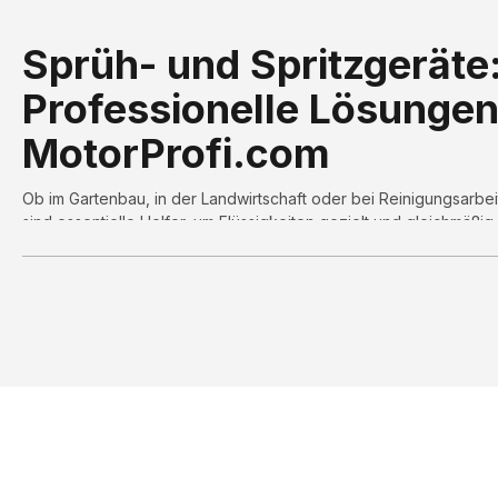
Sprüh- und Spritzgeräte
Professionelle Lösungen
MotorProfi.com
Ob im Gartenbau, in der Landwirtschaft oder bei Reinigungsarbei
sind essentielle Helfer, um Flüssigkeiten gezielt und gleichmäßig 
MotorProfi.com halten wir eine breite Palette dieser nützlichen 
höchste Effizienz und Präzision bei der Arbeit garantieren.
Arten von Sprüh- und Spritzg
Hand-Sprühgeräte
Diese kompakten und handlichen Geräte eignen sich perfekt für
Anwendungszeiten. Sie sind ideal für den Hausgarten, um Pflanz
Pflanzenschutzmitteln zu versorgen.