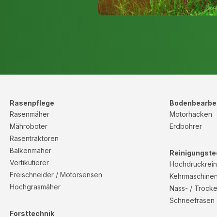
Rasenpflege
Bodenbearbe
Rasenmäher
Motorhacken
Mähroboter
Erdbohrer
Rasentraktoren
Balkenmäher
Reinigungste
Vertikutierer
Hochdruckrein
Freischneider / Motorsensen
Kehrmaschine
Hochgrasmäher
Nass- / Trock
Schneefräsen
Forsttechnik