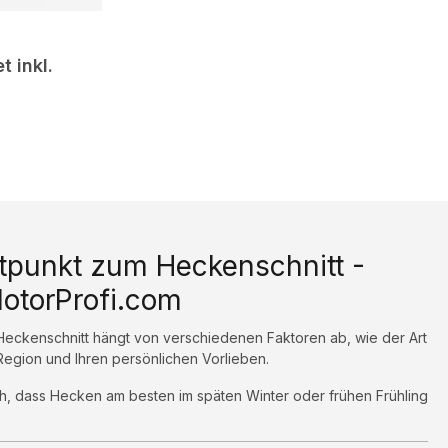
 inkl.
itpunkt zum Heckenschnitt -
otorProfi.com
 Heckenschnitt hängt von verschiedenen Faktoren ab, wie der Art
Region und Ihren persönlichen Vorlieben.
ch, dass Hecken am besten im späten Winter oder frühen Frühling
evor das Wachstum im Frühling beginnt. Auf diese Weise wird das
und sie kann während der Wachstumsperiode im Frühling und