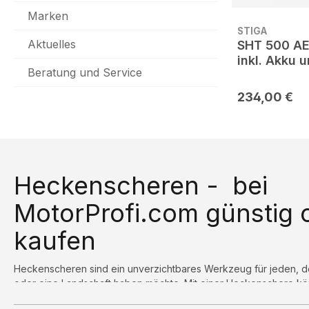
Marken
STIGA
Aktuelles
SHT 500 AE
inkl. Akku 
Beratung und Service
234,00 €
Heckenscheren - bei
MotorProfi.com günstig 
kaufen
Heckenscheren sind ein unverzichtbares Werkzeug für jeden, d
oder eine Landschaft haben möchte. Mit einer Heckenschere k
Sträucher in Form halten und ihnen ein gepflegtes Aussehen verle