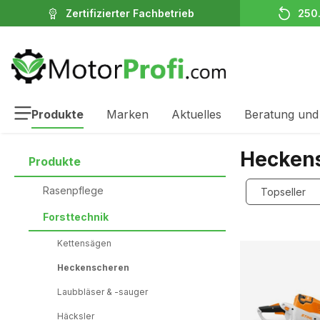
Zertifizierter Fachbetrieb
250
inhalt springen
Produkte
Marken
Aktuelles
Beratung und
Hecken
Produkte
Rasenpflege
Forsttechnik
Kettensägen
Heckenscheren
Laubbläser & -sauger
Häcksler