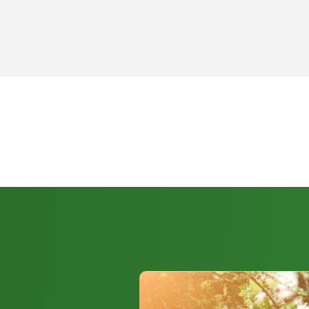
Modelle , die auch beim Rückschnitt von Sträuchern eingesetzt
besonders robuste Bauweise und können so auch etwas dickeres
Kauf einer Heckenschere gibt es jedoch einige wichtige Dinge
Unterschiede stellen die Antriebsarten: Akku, Benzin und Elektro 
Beim Kauf einer Heckenschere sollten Sie zuerst auf die Größe 
leichte und handliche Heckenschere ist leicht zu bedienen und 
längeren Arbeitsstunden. Achten Sie auch auf die Länge des Mes
sicherzustellen, dass die Heckenschere in der Lage ist, Ihre spe
erfüllen.
Antrieb
Die Antriebsart ist auch ein wichtiger Faktor bei der Wahl der ri
drei Arten von Antrieben, die auf dem Markt erhältlich sind: Akku
Akku-Heckenscheren sind ideal für diejenigen, die eine sc
ihre Hecke zu schneiden. Diese Art von Heckenschere ist id
lärmempfindliche Bereiche. Eine Akku-Heckenschere ist umw
Benzin-Heckenschere und benötigt weniger Wartung. Viele 
auswechselbaren Akkus ausgestattet, so dass mit der richt