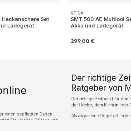
STIGA
 Heckenschere Set
SMT 500 AE Multiool Set
und Ladegerät
Akku und Ladegerät
299,00 €
Der richtige Ze
Ratgeber von M
online
Der richtige Zeitpunkt für den
der Hecke, dem Klima in Ihrer 
er einen gepflegten Garten
Als allgemeine Regel gilt jedo
önnen Sie Hecken, Büsche und
beschnitten werden sollten, b
ihen. Weiterhin gibt es einige
Wachstum der Hecke angeregt 