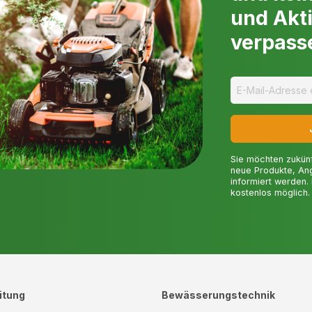
h mehr und mehr bei Kommunen
umgebenden Boden, um da
und Akt
tere Geräte betreiben können.
Online Kaufen 
verpass
 dem Markt und sind ideal für
von Heckenschere ist jedoch
Insgesamt bieten Heckenschere
aber oft bei harten
Arbeitssicherheit gegenüber 
nötigen durch ihren
höhere Hecken und Sträucher z
d es muss immer ein Öl-
Gartenarbeit. Die Wahl der ri
geführt werden.
spezifischen Bedürfnissen des
eichte und leise Option suchen.
rk wie eine Benzin-
Sie möchten zukün
um betrieben zu werden. Der
neue Produkte, An
Vorbereitungen benötigt, wie
informiert werden.
kostenlos möglich.
 laufen immer und sind daher
ckenschere. Sie hat zwei
szyklus auf und ab bewegt
eckenschere ist in der Regel
itung
Bewässerungstechnik
 in Gärten mit Formschnitt und