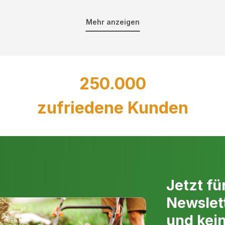
 werden. Diese haben eine
Sommer gut aussehen.
 Material durchtrennen. Beim
Mehr anzeigen
 zu beachten, besondere
Es gibt jedoch einige Ausnahm
dar.
wie Kirschlorbeer oder Thuja
wie Liguster oder Hainbuche i
und das Gewicht achten. Eine
Was muss man 
reduziert die Ermüdung bei
sers und die Schnittstärke, um
250.000
zifischen Bedürfnisse zu
Verwenden Sie eine scha
machen.
zufriedene Kunden
Tragen Sie geeignete Sch
um Verletzungen zu verm
Wählen Sie die gewünscht
chtigen Heckenschere. Es gibt
gleichmäßig in diese Form
, Benzin und Elektro.
Achten Sie darauf, Ihre H
Gesundheit und Aussehen 
Heckenschnitt”).
hnurlose Option suchen, um
Entfernen Sie nur so vie
Jetzt fü
eal für kleinere Gärten und
erreichen. Zu viel Schnei
eltfreundlicher als eine
Newslet
Schneiden Sie Ihre Hecke 
Geräte sind mit
unteren Zweige genügend 
und kei
igen Akkuwahl und Anzahl ein
Entfernen Sie alle abges