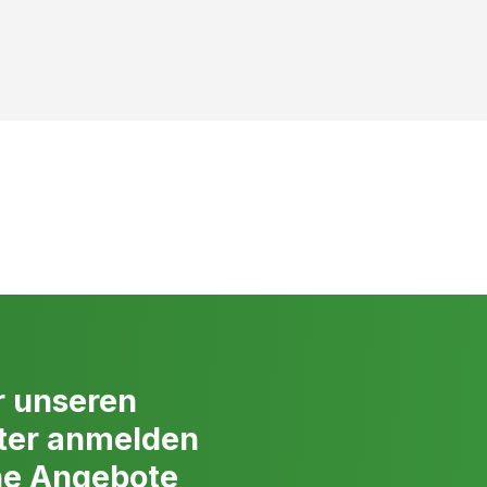
en von dieser Regel. Zum Beispiel sollten immergrüne Hecken
 im Frühjahr geschnitten werden, während sommergrüne Hecken
m späten Winter beschnitten werden sollten.
beim Heckenschnitt beachten?
rfe Heckenschere oder Astschere, um saubere Schnitte zu
utzausrüstung wie Handschuhe, Schutzbrille und Gehörschutz,
eiden.
e Form Ihrer Hecke und schneiden Sie sie langsam und
.
ecke zum richtigen Zeitpunkt zu schneiden, um eine optimale
zu gewährleisten (siehe “Der richtige Zeitpunkt zum
l vom Heckenwachstum wie nötig ist, um die gewünschte Form zu
r unseren
den kann die Gesundheit der Hecke beeinträchtigen.
ter anmelden
von oben nach unten breiter, um sicherzustellen, dass die
Sonnenlicht erhalten.
ne Angebote
chnittenen Zweige und Blätter von der Hecke und dem