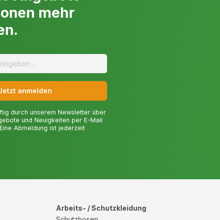
s Wachstum von Schädlingen und Krankheiten zu vermeiden.
ionen mehr
bei Motorprofi.com
en.
n am Stiel und Multisysteme mit Heckenschere zusätzliche
einer normalen Heckenschere. Sie ermöglichen dem Benutzer,
u schneiden und bieten eine größere Vielseitigkeit bei der
chtigen Heckenschere hängt aber ganz essentiell von den
 Benutzers und der Größe des Gartens ab.
Jetzt anmelden
ftig durch unserem Newsletter über
gebote und Neuigkeiten per E-Mail
 Eine Abmeldung ist jederzeit
Arbeits- / Schutzkleidung
Schutzhosen