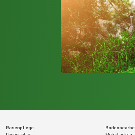
dauerhaftes Arbeiten ermöglicht wird. Dies setzt sich auc
und Profi-Anwendern durch, da sie mit demselben Akku wei
So ist eine Auslastung das ganze Jahr über garantiert.
Benzin-Heckenscheren sind die leistungsstärkste Option auf
große Gärten oder den professionellen Einsatz. Diese Art 
auch lauter und schwerer als andere Optionen, kommt damit 
Rückschnittarbeiten zum Einsatz. Benzin-Heckenscheren be
Verbrennungsmotor regelmäßige Wartung (Inspektionen) un
Kraftstoff Gemisch oder ein Sonderkraftstoff zusätzlich mit
Elektro-Heckenscheren sind ideal für diejenigen, die eine l
Diese Art von Heckenschere ist jedoch nicht so leistungssta
Heckenschere und erfordert eine Steckdose in der Nähe, 
große Vorteil ist, dass es außer einer Steckdose keinerlei 
z.B. Akku laden oder Kraftstoff besorgen. Diese Maschinen
für die Arbeiten rund ums Haus die erste Wahl
Bauformen
Die meist verbreitete Bauform ist die von Hand geführte He
Messer, die sich gegenüberliegen und in einem Bewegung
werden, um Zweige und Äste zu schneiden. Diese Art von H
Rasenpflege
Bodenbearbe
klein und handlich und eignet sich am besten für den Einsatz
Rasenmäher
Motorhacken