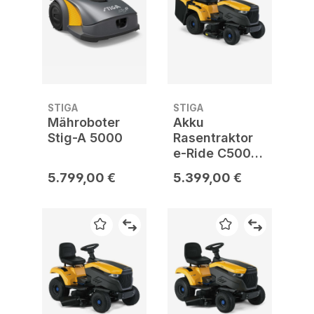
STIGA
STIGA
Mähroboter
Akku
Stig-A 5000
Rasentraktor
e-Ride C500
inkl. Mulchkit,
5.799,00 €
5.399,00 €
Akku und
Ladegerät