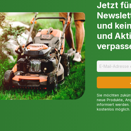
Jetzt fü
Newslet
und kei
und Akt
verpass
Sie möchten zukün
neue Produkte, An
informiert werden.
kostenlos möglich.