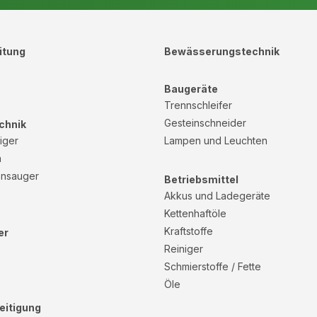
itung
Bewässerungstechnik
Baugeräte
Trennschleifer
Gesteinschneider
chnik
iger
Lampen und Leuchten
n
ensauger
Betriebsmittel
Akkus und Ladegeräte
Kettenhaftöle
Kraftstoffe
er
Reiniger
Schmierstoffe / Fette
Öle
eitigung