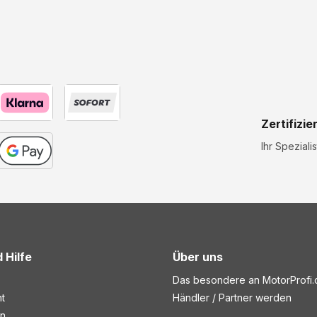
Zertifizie
Ihr Speziali
 Hilfe
Über uns
Das besondere an MotorProfi
t
Händler / Partner werden
en