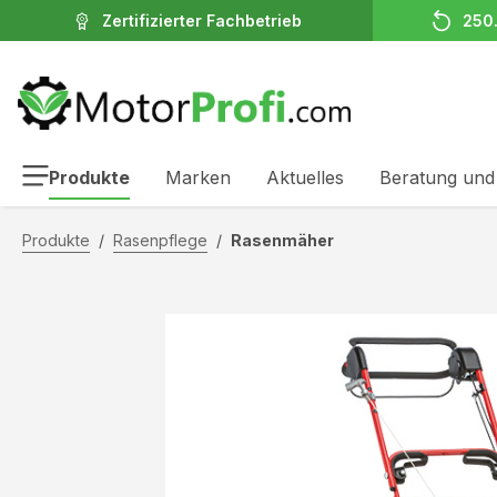
Zertifizierter Fachbetrieb
250
inhalt springen
Produkte
Marken
Aktuelles
Beratung und
Produkte
/
Rasenpflege
/
Rasenmäher