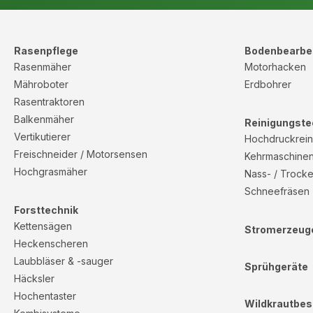
Rasenpflege
Bodenbearbe
Rasenmäher
Motorhacken
Mähroboter
Erdbohrer
Rasentraktoren
Balkenmäher
Reinigungste
Vertikutierer
Hochdruckrein
Freischneider / Motorsensen
Kehrmaschine
Hochgrasmäher
Nass- / Trock
Schneefräsen
Forsttechnik
Kettensägen
Stromerzeug
Heckenscheren
Laubbläser & -sauger
Sprühgeräte
Häcksler
Hochentaster
Wildkrautbes